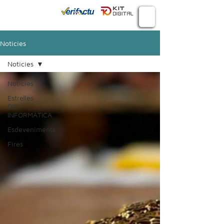
Connecta
934 982 410
Noticies
Noticies
Noticies
Estrelles
DIR-
INFORMÀTICA
Esdeveniments
Fires