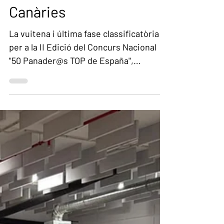
Panader@s Top" Zona
Canàries
La vuitena i última fase classificatòria
per a la II Edició del Concurs Nacional
"50 Panader@s TOP de España",
organitzada per Panatics i Pan de
Calidad, s'ha celebrat a l'Antic Convent
de Santo Domingo, a La Laguna
(Tenerife).