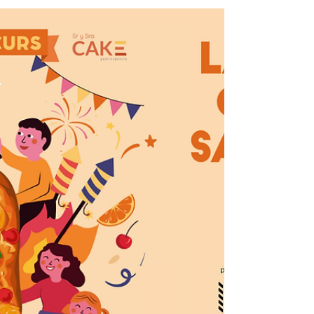
aconseguir optar a ser un dels 50
millors forners/forneres d'Espanya 2026
i optar a aconseguir una de les Estrelles
Dir Informàtica de la Fleca del present
any.