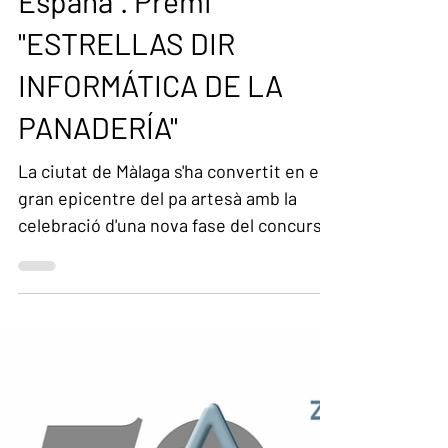
convocatòria per a
l'elecció dels "50
Panader@s TOP de
España". Premi
"ESTRELLAS DIR
INFORMÁTICA DE LA
PANADERÍA"
La ciutat de Màlaga s'ha convertit en el
gran epicentre del pa artesà amb la
celebració d'una nova fase del concurs
nacional “50 Forners TOP”, una trobada
que ha reunit a La Tèrmica alguns dels