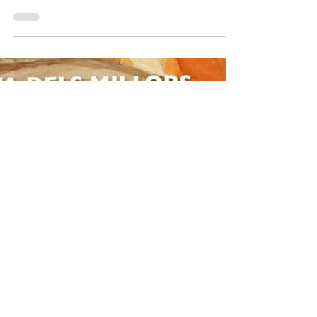
INFORMÀTICA DE LA
FLECA
Barcelona s'ha convertit en l'epicentre
del talent forner amb la celebració de la
fase mediterrània del concurs 50
Panader@s TOP España 2026, una cita
imprescindible que posa en valor
l'excel·lència de la fleca artesana.