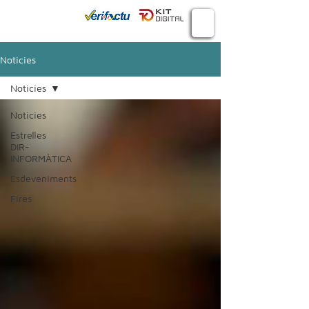
Connecta
934 982 410
Noticies
Noticies
Noticies
Estrelles
DIR-
INFORMÀTICA
Esdeveniments
Fires