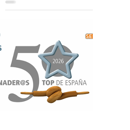
España 2026" reuneix 39 professionals a
la convocatòria de la zona Llevant