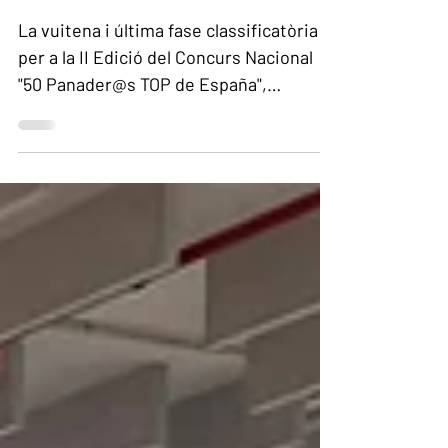
Canàries
La vuitena i última fase classificatòria
per a la II Edició del Concurs Nacional
"50 Panader@s TOP de España",
organitzada per Panatics i Pan de
Calidad, s'ha celebrat a l'Antic Convent
de Santo Domingo, a La Laguna
(Tenerife).