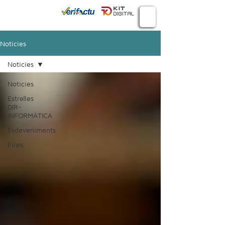
Connecta
934 982 410
Noticies
Noticies
Noticies
Estrelles
DIR-
INFORMÀTICA
Esdeveniments
Fires