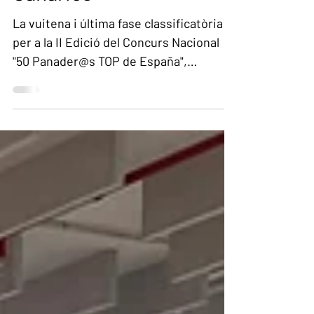
Canàries
La vuitena i última fase classificatòria
per a la II Edició del Concurs Nacional
"50 Panader@s TOP de España",
organitzada per Panatics i Pan de
Calidad, s'ha celebrat a l'Antic Convent
de Santo Domingo, a La Laguna
(Tenerife).