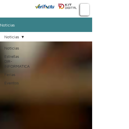
Conecta
934 982 410
Noticias
Noticias
Noticias
Estrellas
DIR-
INFORMATICA
Ferias
Eventos