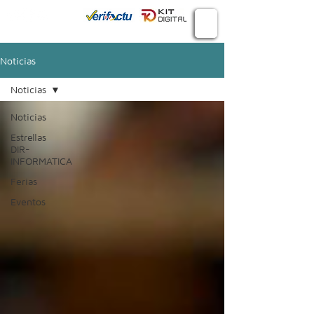
Conecta
934 982 410
Noticias
Noticias
Noticias
Estrellas
DIR-
INFORMATICA
Ferias
Eventos