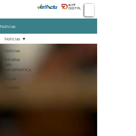
Conecta
934 982 410
Noticias
Noticias
Noticias
Estrellas
DIR-
INFORMATICA
Ferias
Eventos