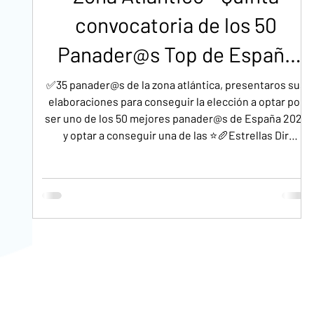
convocatoria de los 50
Panader@s Top de España
2026. Premio Estrellas Dir
✅35 panader@s de la zona atlántica, presentaros sus
elaboraciones para conseguir la elección a optar por
Informática de la Panadería.
ser uno de los 50 mejores panader@s de España 2026
y optar a conseguir una de las ⭐🥖Estrellas Dir
Informática de la Panadería del presente año.