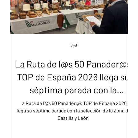
10 jul
La Ruta de l@s 50 Panader@s
TOP de España 2026 llega su
séptima parada con la
selección de la Zona de
La Ruta de l@s 50 Panader@s TOP de España 2026
llega su séptima parada con la selección de la Zona de
Castilla y León
Castilla y León