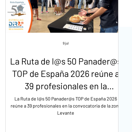
9 jul
La Ruta de l@s 50 Panader@s
TOP de España 2026 reúne a
39 profesionales en la
convocatoria de la zona
La Ruta de l@s 50 Panader@s TOP de España 2026
reúne a 39 profesionales en la convocatoria de la zona
Levante
Levante