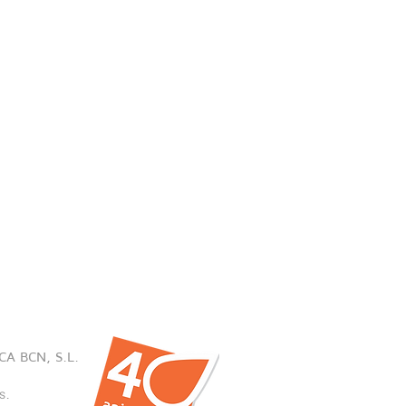
CA BCN, S.L.
s
.