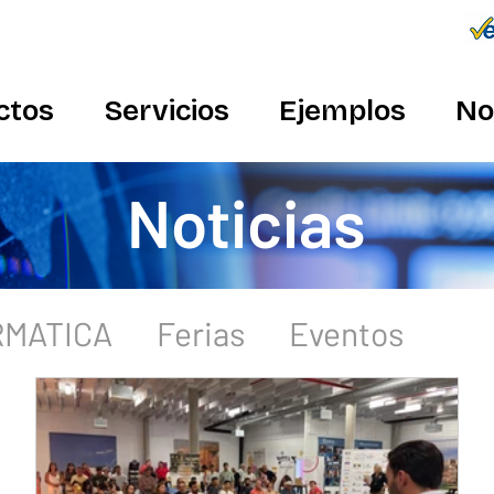
Conecta
934 982 410
ctos
Servicios
Ejemplos
No
Noticias
ORMATICA
Ferias
Eventos