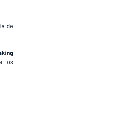
a de 
aking 
 los 