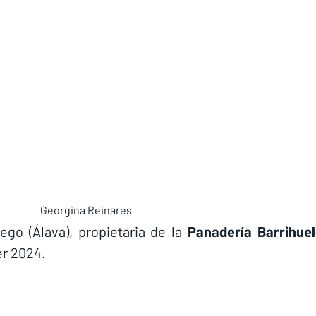
Georgina Reinares
iego (Álava), propietaria de la 
Panadería Barrihue
er 2024.