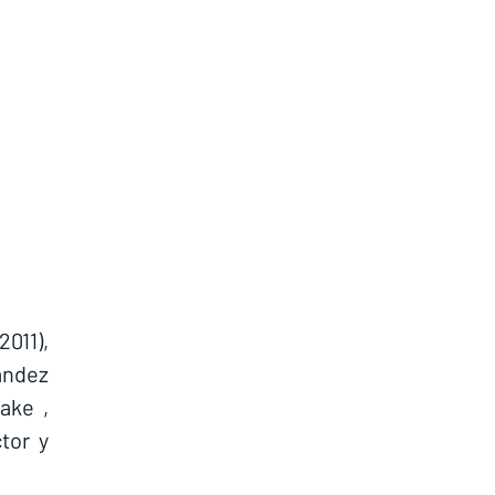
011), 
ndez 
ke , 
or y 