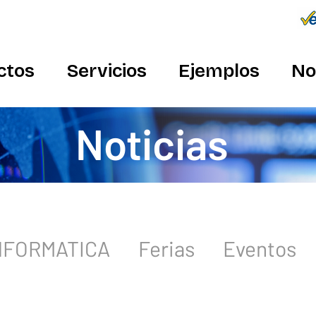
Conecta
934 982 410
ctos
Servicios
Ejemplos
No
Noticias
INFORMATICA
Ferias
Eventos