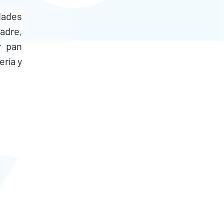
dades 
adre, 
 pan 
ría y 