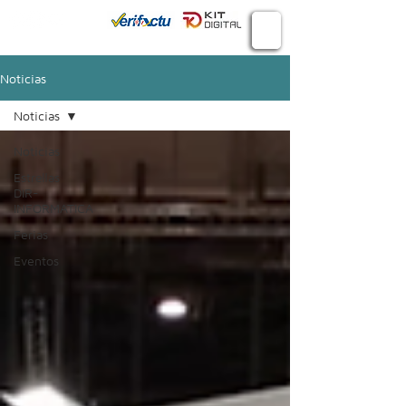
Conecta
934 982 410
Noticias
Noticias
Noticias
Estrellas
DIR-
INFORMATICA
Ferias
Eventos