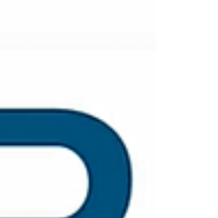
entregado a los/as 96 panaderos/as TOP
del país del mundo de la panadería.