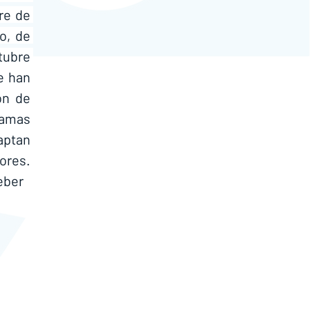
re de 
o, de 
tubre 
 han 
n de 
amas 
aptan 
ores. 
eber 