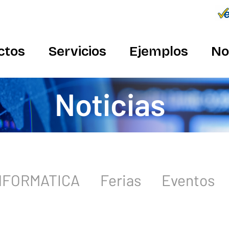
Conecta
934 982 410
ctos
Servicios
Ejemplos
No
Noticias
INFORMATICA
Ferias
Eventos