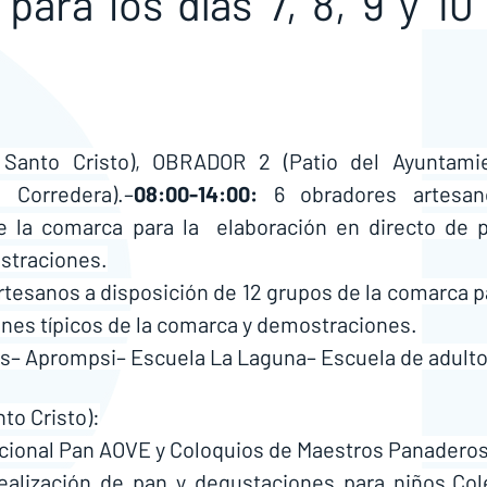
ara los días 7, 8, 9 y 10 
Santo Cristo), OBRADOR 2 (Patio del Ayuntamien
Corredera).–
08:00-14:00:
 6 obradores artesan
e la comarca para la  elaboración en directo de p
ostraciones.
rtesanos a disposición de 12 grupos de la comarca pa
anes típicos de la comarca y demostraciones.
es– Aprompsi– Escuela La Laguna– Escuela de adult
to Cristo):
cional Pan AOVE y Coloquios de Maestros Panadero
realización de pan y degustaciones para niños.Cole