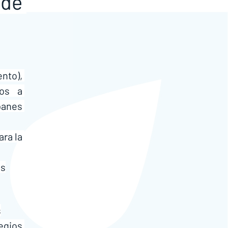
de 
to), 
os a 
anes 
ra la 
os
s
gios 