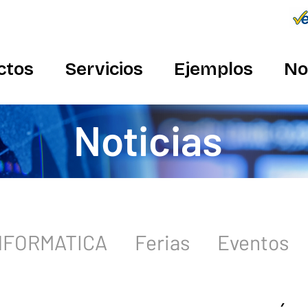
Conecta
934 982 410
ctos
Servicios
Ejemplos
No
Noticias
INFORMATICA
Ferias
Eventos