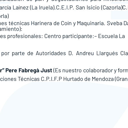
cía Laínez (La Iruela).C.E.I.P. San Isicio (Cazorla)C.E
rla)
es técnicas Harinera de Coín y Maquinaria. Sveba Da
amiento):
s profesionales: Centro participante:– Escuela La 
l por parte de Autoridades D. Andreu Llargués Clav
er” Pere Fabregà Just 
(Es nuestro colaborador y for
ciones Técnicas C.P.I.F.P Hurtado de Mendoza (Gran