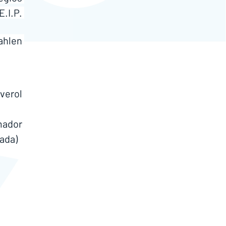
.I.P. 
hlen 
erol 
mador 
ada)