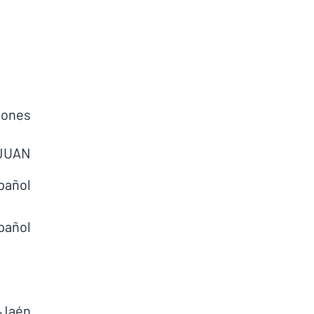
ones 
UAN 
añol 
añol 
Jaén 