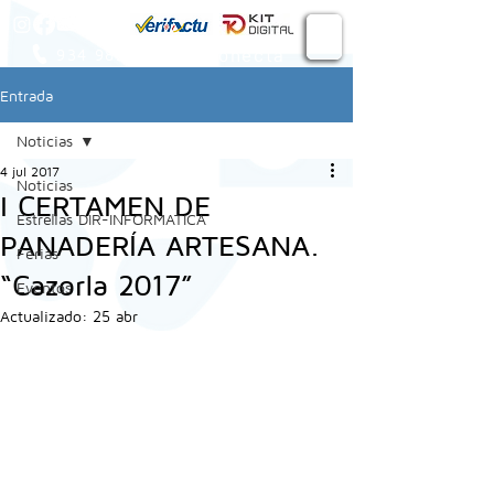
Conecta
934 982 410
Entrada
Noticias
4 jul 2017
Noticias
I CERTAMEN DE
Estrellas DIR-INFORMATICA
PANADERÍA ARTESANA.
Ferias
“Cazorla 2017”
Eventos
Actualizado:
25 abr