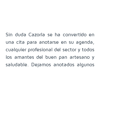
Sin duda Cazorla se ha convertido en 
una cita para anotarse en su agenda, 
cualquier profesional del sector y todos 
los amantes del buen pan artesano y 
saludable. Dejamos anotados algunos 
links que creemos pueden ser 
interesantes de visitar del 
I Certamen 
de panadería Artesana
.
http://www.pasteleria.com/noticia/201
706/2687-los-espigas-entre-los-
protagonistas-del-certamen-de-
panaderia-artesana-en-cazorla
http://cazorla.ideal.es/cazorla/noticias/
201706/09/cazorla-acoge-certamen-
nacional-20170609204411.html