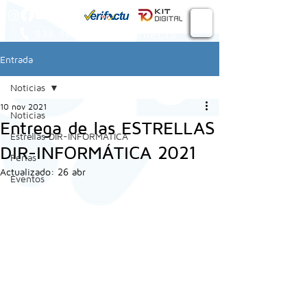
Conecta
934 982 410
Entrada
Noticias
10 nov 2021
Noticias
Entrega de las ESTRELLAS
Estrellas DIR-INFORMATICA
DIR-INFORMÁTICA 2021
Ferias
Actualizado:
26 abr
Eventos