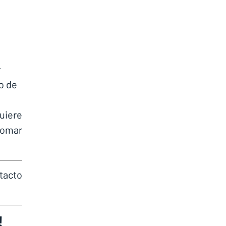
 
o de 
uiere 
tomar 
tacto 
!