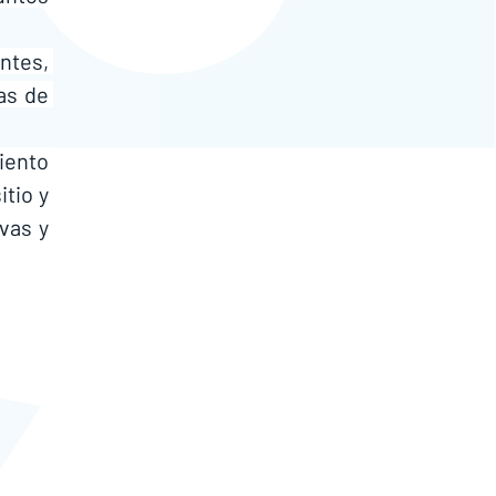
Con más de 30 años de experiencia y la activa comunicación con nuestros clientes, 
s de 
iento 
tio y 
as y 