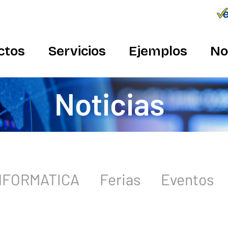
Conecta
934 982 410
ctos
Servicios
Ejemplos
No
Noticias
INFORMATICA
Ferias
Eventos