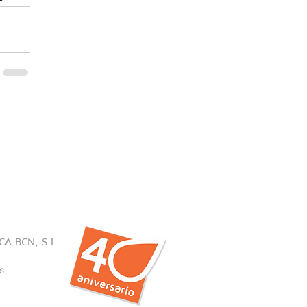
CA BCN, S.L.
s
.