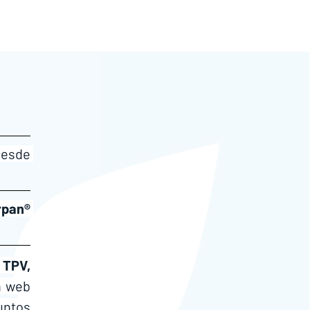
esde 
rpan®
TPV, 
n web 
untos 