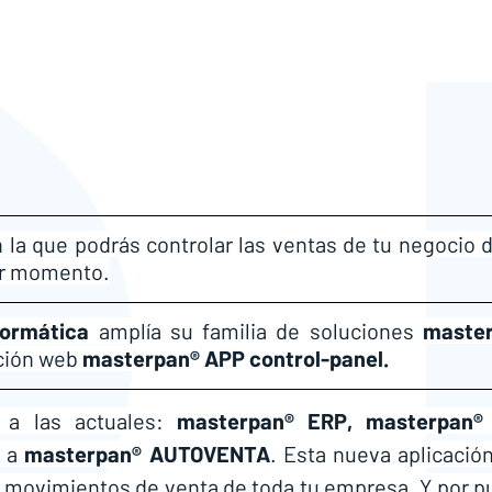
 la que podrás controlar las ventas de tu negocio d
ier momento.
formática
 amplía su familia de soluciones 
maste
ción web 
masterpan® APP control-panel. 
a las actuales: 
masterpan® ERP,
masterpan® 
y a 
masterpan® AUTOVENTA
. Esta nueva aplicació
os movimientos de venta de toda tu empresa. Y por p