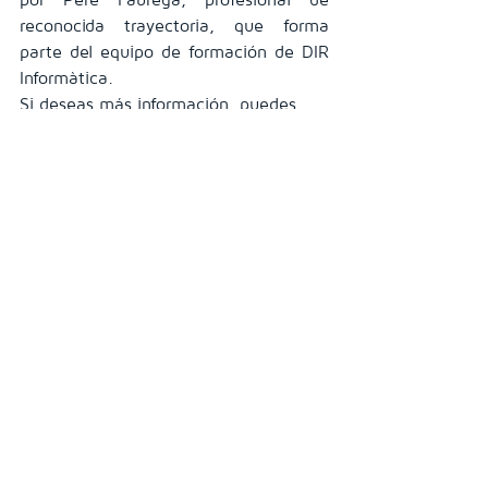
reconocida trayectoria, que forma 
parte del equipo de formación de DIR 
Informàtica.
Si deseas más información, puedes 
solicitarla por correo electrónico a:      
comercial@dir-informatica.net
https://vimeo.com/1186294776