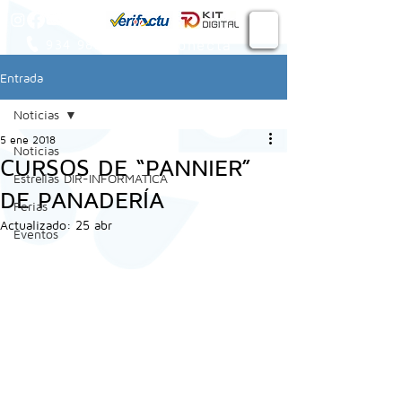
Conecta
934 982 410
Entrada
Noticias
5 ene 2018
Noticias
CURSOS DE “PANNIER”
Estrellas DIR-INFORMATICA
DE PANADERÍA
Ferias
Actualizado:
25 abr
Eventos