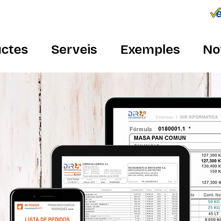
Connecta
934 982 410
ctes
Serveis
Exemples
No