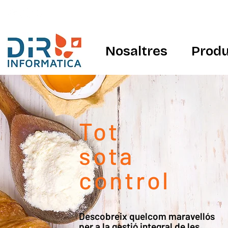
Nosaltres
Produ
Tot
sota
control
Descobreix quelcom maravellós
per a la gestió integral de les