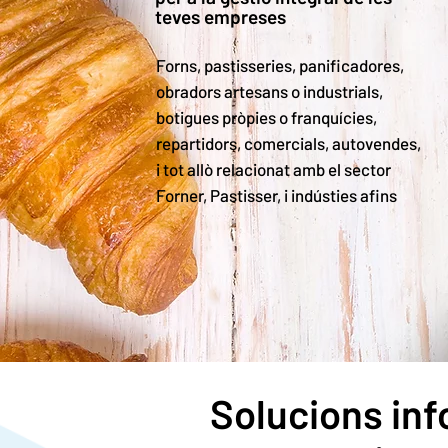
teves empreses
Forns, pastisseries, panificadores,
obradors artesans o industrials,
botigues pròpies o franquícies,
repartidors, comercials, autovendes,
i tot allò relacionat amb el sector
Forner, Pastisser, i indústies afins
Solucions inf